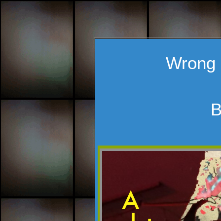
Wrong 
B